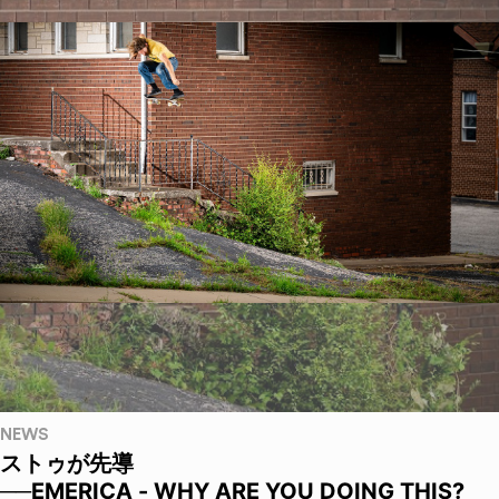
NEWS
ストゥが先導
──EMERICA - WHY ARE YOU DOING THIS?