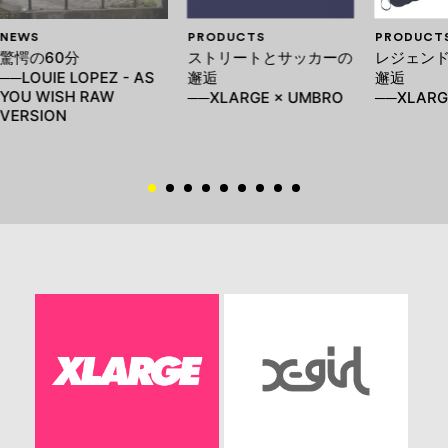
NEWS
PRODUCTS
PRODUCT
驚愕の60分
ストリートとサッカーの
レジェン
──LOUIE LOPEZ - AS
邂逅
邂逅
YOU WISH RAW
──XLARGE × UMBRO
──XLARG
VERSION