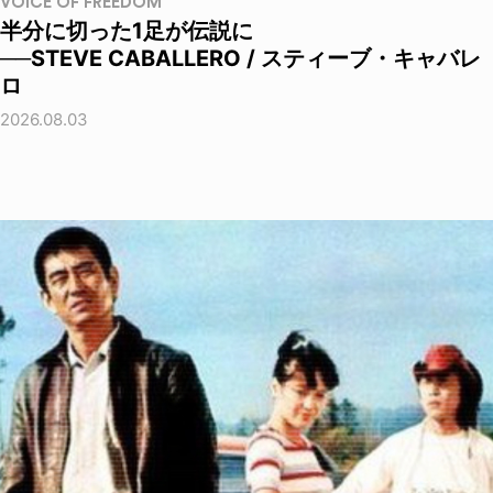
VOICE OF FREEDOM
半分に切った1足が伝説に
──STEVE CABALLERO / スティーブ・キャバレ
ロ
2026.08.03