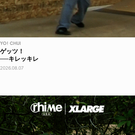
YO! CHUI
ゲッツ！
──キレッキレ
2026.08.07