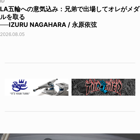
ID
LA五輪への意気込み：兄弟で出場してオレがメダ
ルを取る
──IZURU NAGAHARA / 永原依弦
2026.08.05