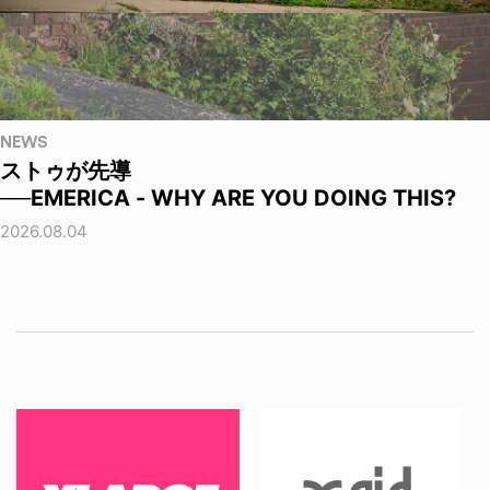
NEWS
ストゥが先導
──EMERICA - WHY ARE YOU DOING THIS?
2026.08.04