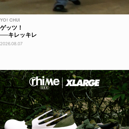
YO! CHUI
ゲッツ！
──キレッキレ
2026.08.07