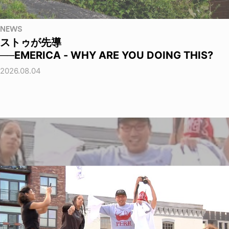
NEWS
ストゥが先導
──EMERICA - WHY ARE YOU DOING THIS?
2026.08.04