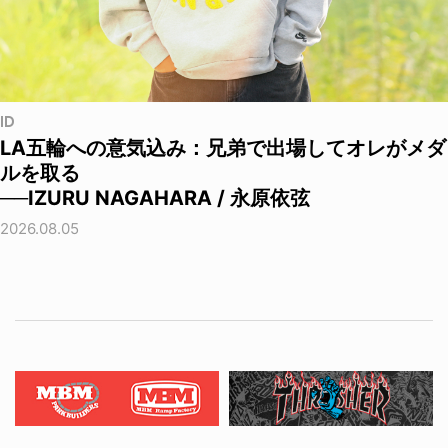
ID
LA五輪への意気込み：兄弟で出場してオレがメダ
ルを取る
──IZURU NAGAHARA / 永原依弦
2026.08.05