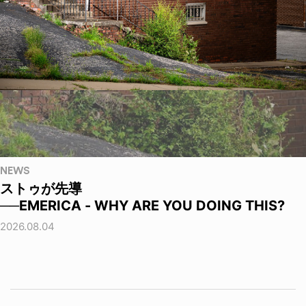
NEWS
ストゥが先導
──EMERICA - WHY ARE YOU DOING THIS?
2026.08.04