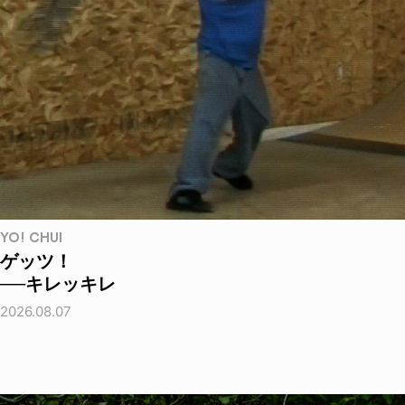
YO! CHUI
ゲッツ！
──キレッキレ
2026.08.07