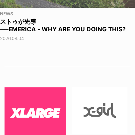
NEWS
ストゥが先導
──EMERICA - WHY ARE YOU DOING THIS?
2026.08.04