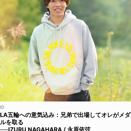
ID
LA五輪への意気込み：兄弟で出場してオレがメダ
ルを取る
──IZURU NAGAHARA / 永原依弦