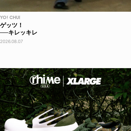
YO! CHUI
ゲッツ！
──キレッキレ
2026.08.07