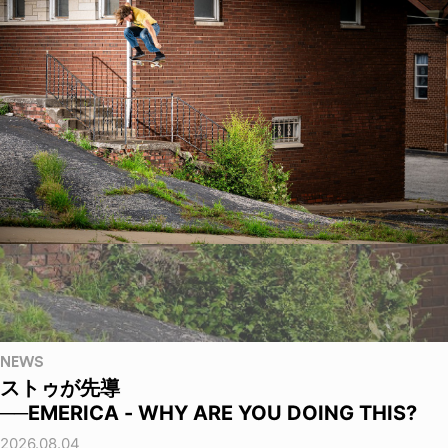
NEWS
ストゥが先導
──EMERICA - WHY ARE YOU DOING THIS?
2026.08.04