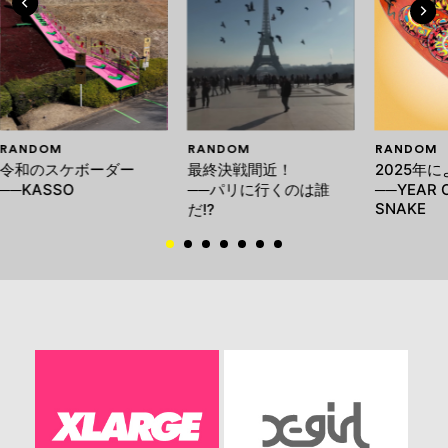
RANDOM
RANDOM
RANDOM
令和のスケボーダー
最終決戦間近！
2025年
──KASSO
──パリに行くのは誰
──YEAR 
SNAKE
だ!?