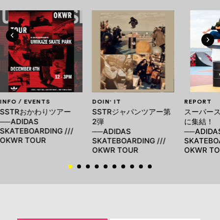
INFO / EVENTS
DOIN' IT
REPORT
SSTRおかわりツアー
SSTRジャパンツアー第
スーパー
──ADIDAS
2弾
に集結！
SKATEBOARDING ///
──ADIDAS
──ADIDA
OKWR TOUR
SKATEBOARDING ///
SKATEBOA
OKWR TOUR
OKWR TO