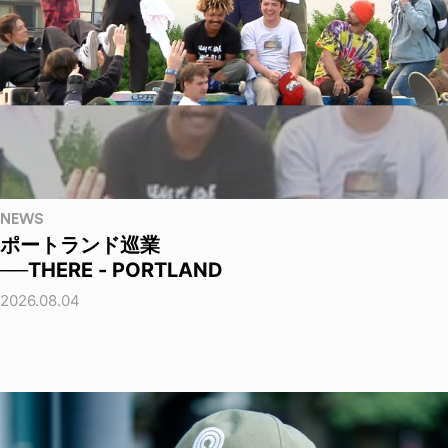
NEWS
ポートランド巡業
──THERE - PORTLAND
2026.08.04