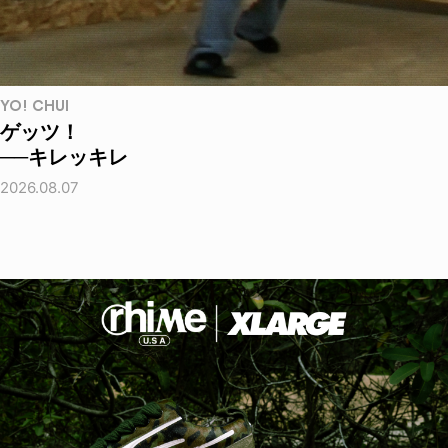
YO! CHUI
ゲッツ！
──キレッキレ
2026.08.07