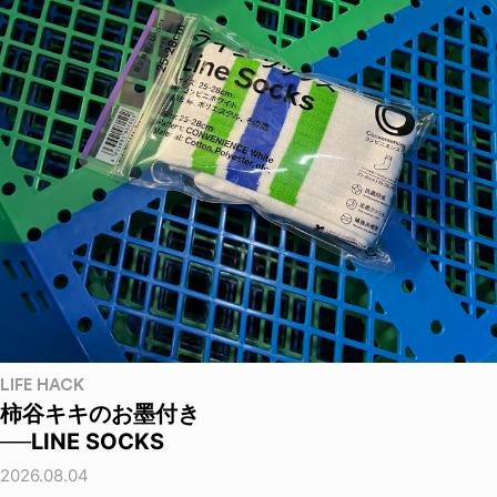
LIFE HACK
柿谷キキのお墨付き
──LINE SOCKS
2026.08.04