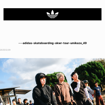
──adidas-skateboarding-okwr-tour-umikaze_49
2025.12.09