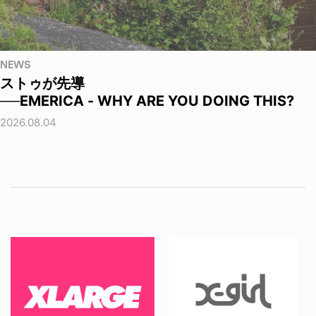
NEWS
ストゥが先導
──EMERICA - WHY ARE YOU DOING THIS?
2026.08.04