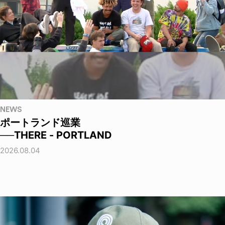
NEWS
ポートランド巡業
──THERE - PORTLAND
2026.08.04