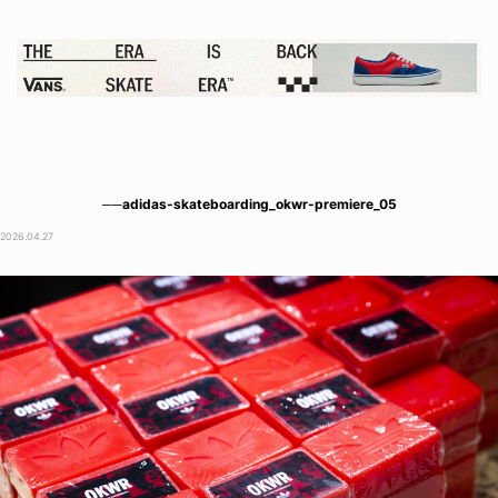
──adidas-skateboarding_okwr-premiere_05
2026.04.27