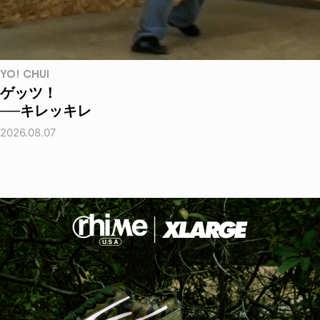
YO! CHUI
ゲッツ！
──キレッキレ
2026.08.07