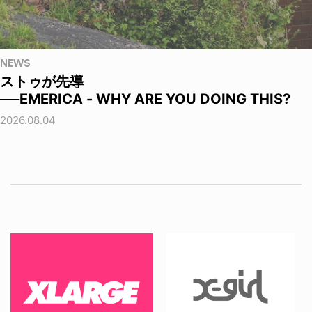
NEWS
ストゥが先導
──EMERICA - WHY ARE YOU DOING THIS?
2026.08.04