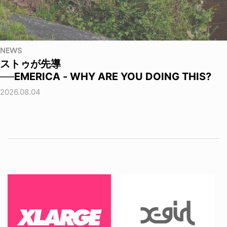
NEWS
ストゥが先導
──EMERICA - WHY ARE YOU DOING THIS?
2026.08.04