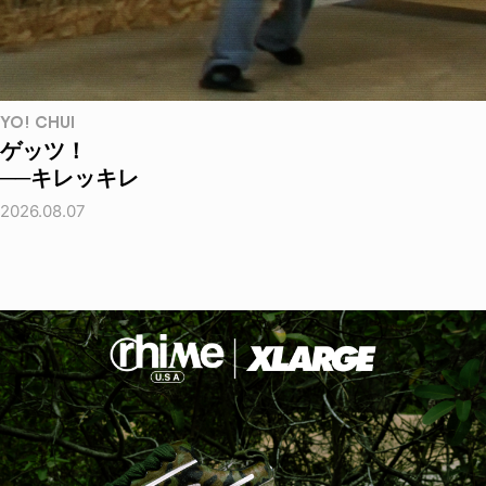
YO! CHUI
ゲッツ！
──キレッキレ
2026.08.07