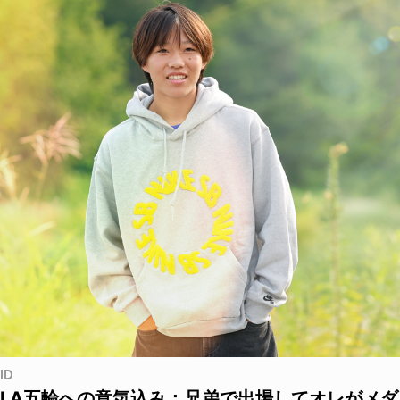
ID
LA五輪への意気込み：兄弟で出場してオレがメダ