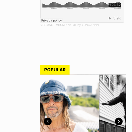
VHSMAG
·
VHSMIX vol.31 by YUNGJINNN
POPULAR