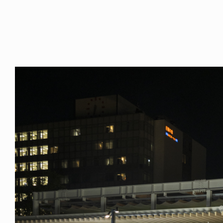
ODUCTS
VOICE OF FREEDOM
ARGE × RHIME
AKIRA OZAWA / 尾澤 彰
6.08.07
2021.09.02