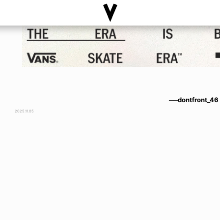
──dontfront_46
2025.11.05