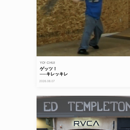
YO! CHUI
ゲッツ！
──キレッキレ
2026.08.07