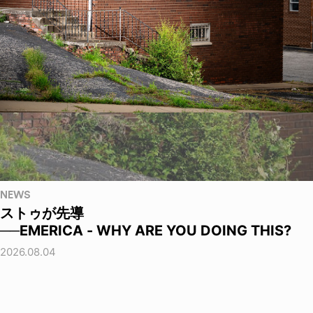
NEWS
ストゥが先導
──EMERICA - WHY ARE YOU DOING THIS?
2026.08.04