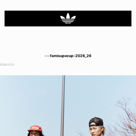
──famisupocup-2026_26
2026.03.12