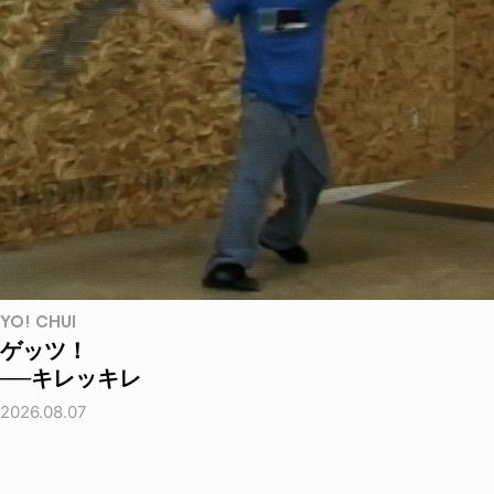
YO! CHUI
ゲッツ！
──キレッキレ
2026.08.07