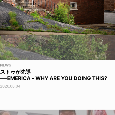
NEWS
ストゥが先導
──EMERICA - WHY ARE YOU DOING THIS?
2026.08.04