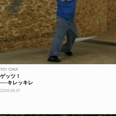
YO! CHUI
ゲッツ！
──キレッキレ
2026.08.07