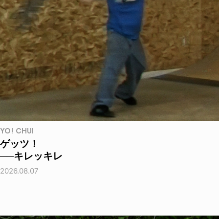
YO! CHUI
ゲッツ！
──キレッキレ
2026.08.07