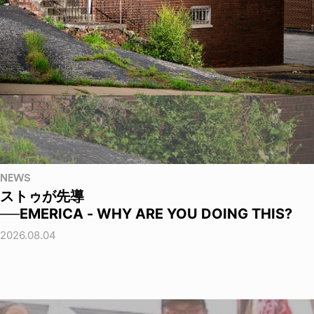
NEWS
ストゥが先導
──EMERICA - WHY ARE YOU DOING THIS?
2026.08.04