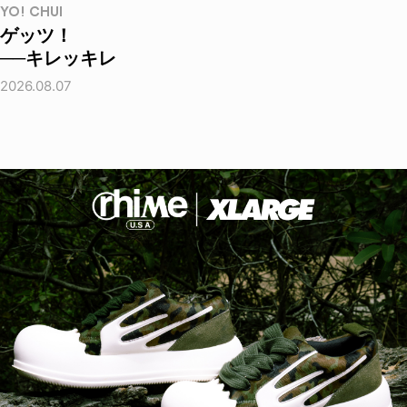
YO! CHUI
ゲッツ！
──キレッキレ
2026.08.07