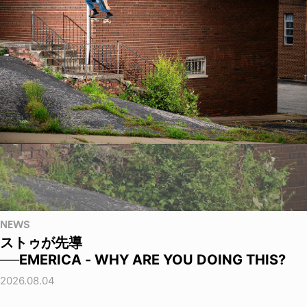
NEWS
ストゥが先導
──EMERICA - WHY ARE YOU DOING THIS?
2026.08.04