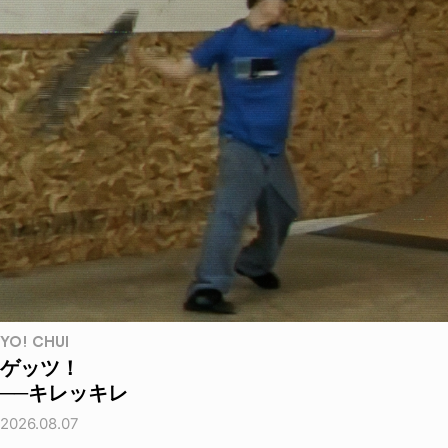
YO! CHUI
ゲッツ！
──キレッキレ
2026.08.07