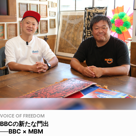
VOICE OF FREEDOM
BBCの新たな門出
──BBC × MBM