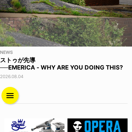
NEWS
ストゥが先導
──EMERICA - WHY ARE YOU DOING THIS?
2026.08.04