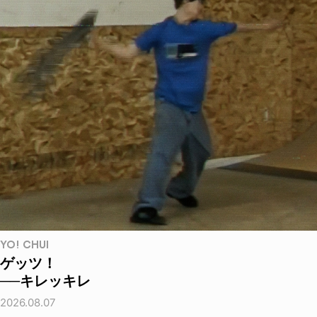
YO! CHUI
ゲッツ！
──キレッキレ
2026.08.07