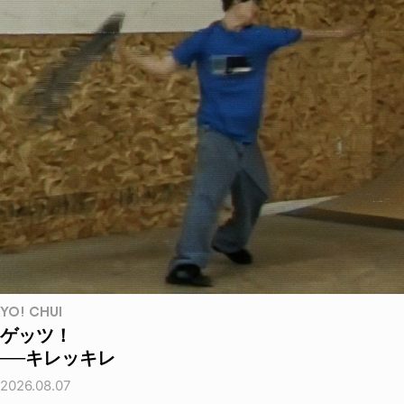
YO! CHUI
ゲッツ！
──キレッキレ
2026.08.07