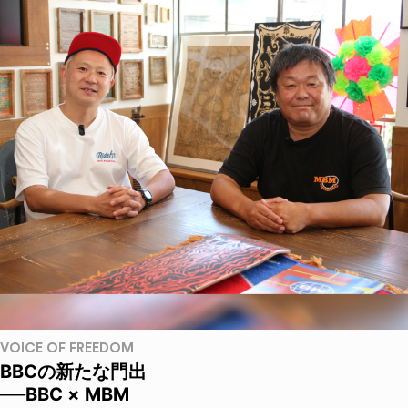
VOICE OF FREEDOM
BBCの新たな門出
──BBC × MBM