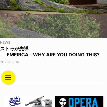
NEWS
ストゥが先導
──EMERICA - WHY ARE YOU DOING THIS?
2026.08.04