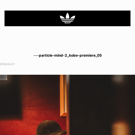
──particle-mind-2_kobe-premiere_05
2026.04.07