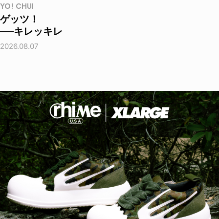
YO! CHUI
ゲッツ！
──キレッキレ
2026.08.07