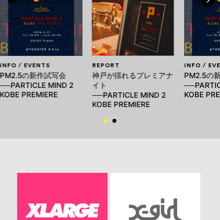
INFO / EVENTS
REPORT
INFO / EV
PM2.5の新作試写会
神戸が揺れるプレミアナ
PM2.5の
──PARTICLE MIND 2
イト
──PARTIC
KOBE PREMIERE
KOBE PRE
──PARTICLE MIND 2
KOBE PREMIERE