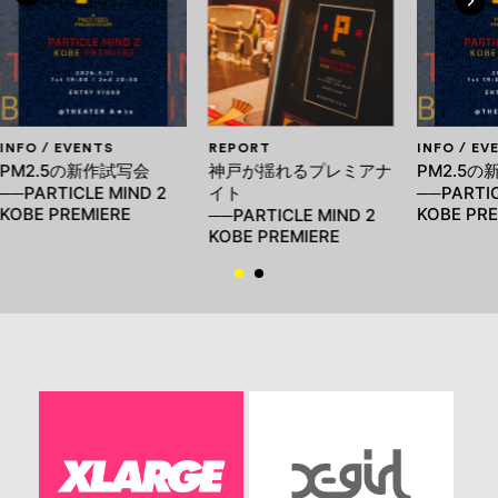
INFO / EVENTS
REPORT
INFO / EV
PM2.5の新作試写会
神戸が揺れるプレミアナ
PM2.5の
──PARTICLE MIND 2
イト
──PARTIC
KOBE PREMIERE
KOBE PRE
──PARTICLE MIND 2
KOBE PREMIERE