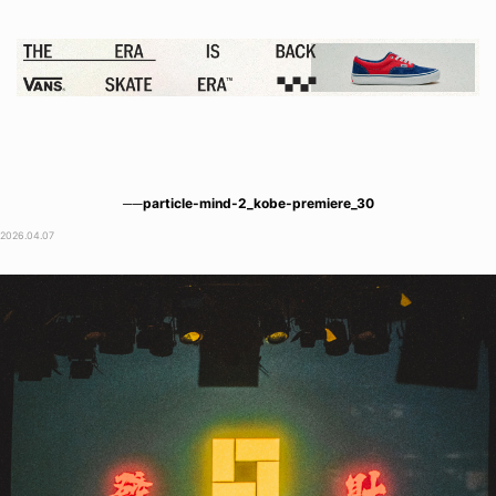
──particle-mind-2_kobe-premiere_30
2026.04.07