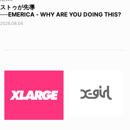
ストゥが先導
──EMERICA - WHY ARE YOU DOING THIS?
2026.08.04