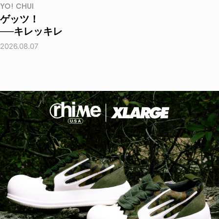
YO! CHUI
ゲッツ！
──キレッキレ
2026.08.07