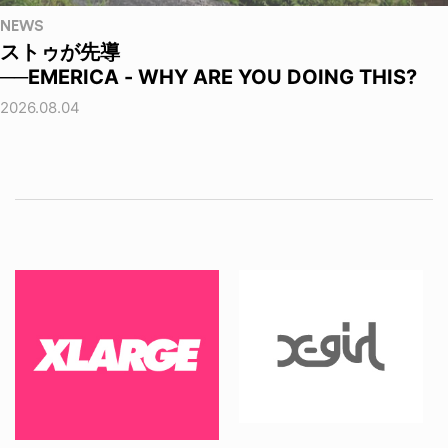
NEWS
ストゥが先導
──EMERICA - WHY ARE YOU DOING THIS?
2026.08.04