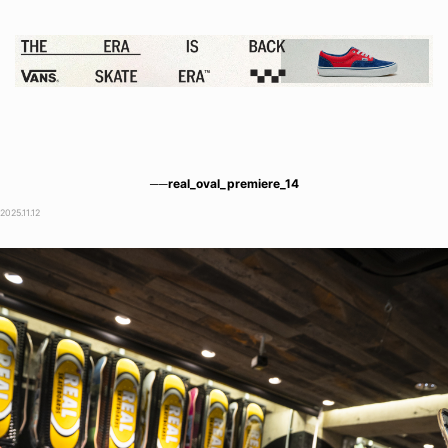
──real_oval_premiere_14
2025.11.12