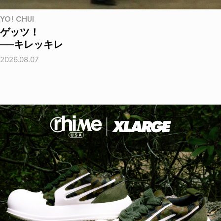
YO! CHUI
ゲッツ！
──キレッキレ
2026.08.07