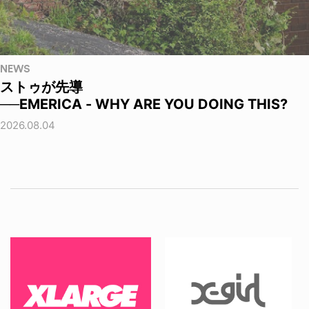
NEWS
ストゥが先導
──EMERICA - WHY ARE YOU DOING THIS?
2026.08.04