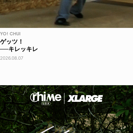
YO! CHUI
ゲッツ！
──キレッキレ
2026.08.07