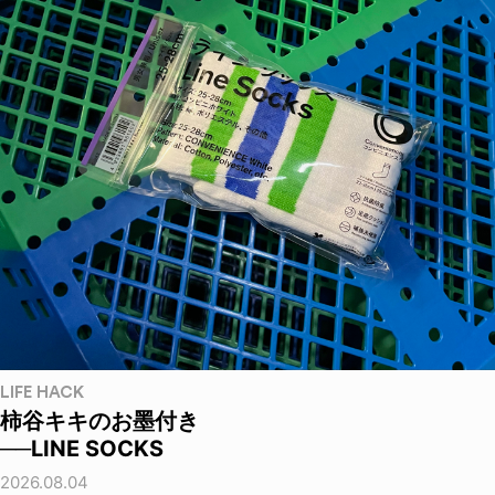
LIFE HACK
柿谷キキのお墨付き
──LINE SOCKS
2026.08.04