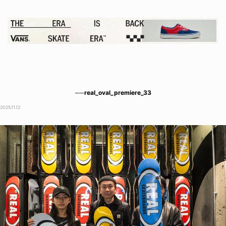
──real_oval_premiere_33
2025.11.12