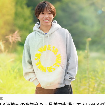
ID
LA五輪への意気込み：兄弟で出場してオレがメダ