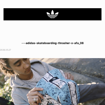
──adidas-skateboarding-thrasher-x-afa_08
2026.05.27