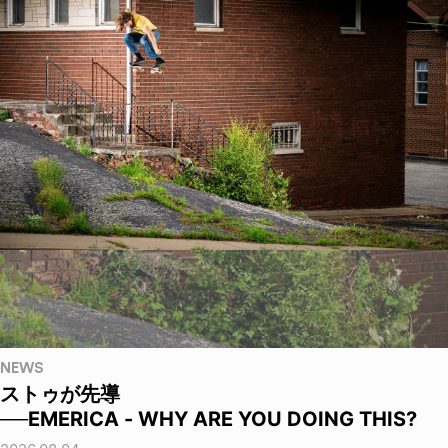
NEWS
ストゥが先導
──EMERICA - WHY ARE YOU DOING THIS?