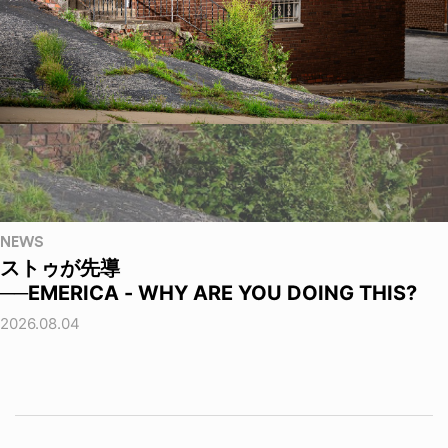
NEWS
ストゥが先導
──EMERICA - WHY ARE YOU DOING THIS?
2026.08.04