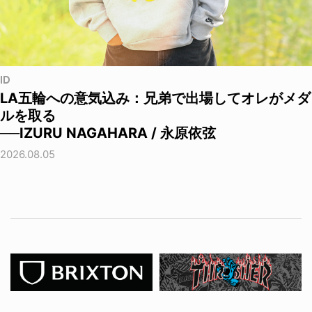
ID
LA五輪への意気込み：兄弟で出場してオレがメダ
ルを取る
──IZURU NAGAHARA / 永原依弦
2026.08.05