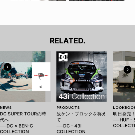
RELATED.
NEWS
PRODUCTS
LOOKBOO
DC SUPER TOURの時
故ケン・ブロックを称え
明日発売
代へ
て
──HUF - 
COLLECT
──DC × BEN-G
──DC - 43I
COLLECTION
COLLECTION