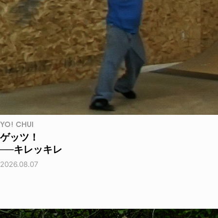
YO! CHUI
ゲッツ！
──キレッキレ
2026.08.07