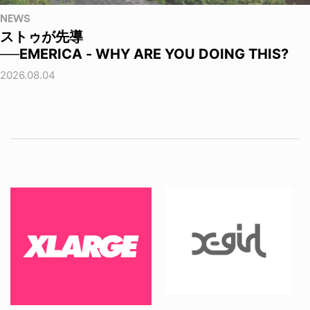
NEWS
ストゥが先導
──EMERICA - WHY ARE YOU DOING THIS?
2026.08.04