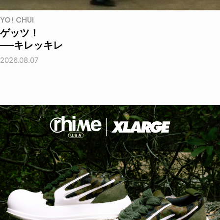
YO! CHUI
ゲッツ！
──キレッキレ
2026.08.07