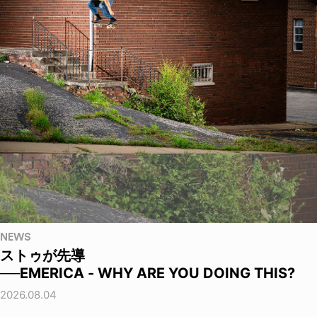
NEWS
ストゥが先導
──EMERICA - WHY ARE YOU DOING THIS?
2026.08.04