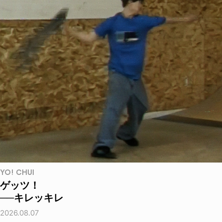
YO! CHUI
ゲッツ！
──キレッキレ
2026.08.07