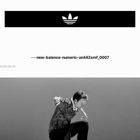
──new-balance-numeric-un442smf_0007
2026.06.30