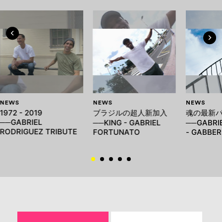
NEWS
NEWS
NEWS
1972 - 2019
ブラジルの超人新加入
魂の最新
──GABRIEL
──KING - GABRIEL
──GABRI
RODRIGUEZ TRIBUTE
FORTUNATO
- GABBER