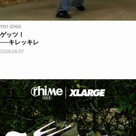
YO! CHUI
ゲッツ！
──キレッキレ
2026.08.07