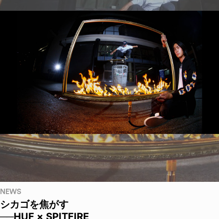
NEWS
シカゴを焦がす
──HUF × SPITFIRE