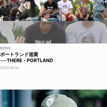
NEWS
ポートランド巡業
──THERE - PORTLAND
2026.08.04