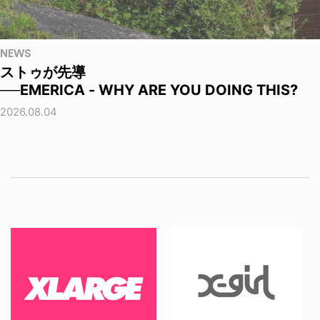
NEWS
ストゥが先導
──EMERICA - WHY ARE YOU DOING THIS?
2026.08.04