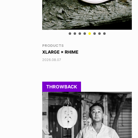
RANDOM
VO
DINOSAUR JR.
TO
2026.08.06
202
THROWBACK