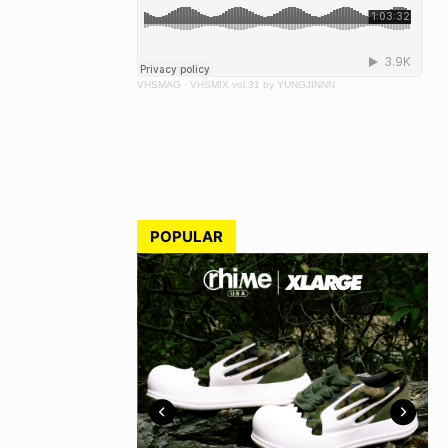
VHSMAG
·
VHSMIX vol.31 by YUNGJINNN
POPULAR