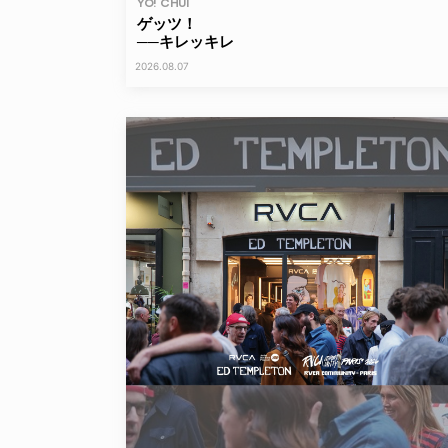
YO! CHUI
ゲッツ！
──キレッキレ
2026.08.07