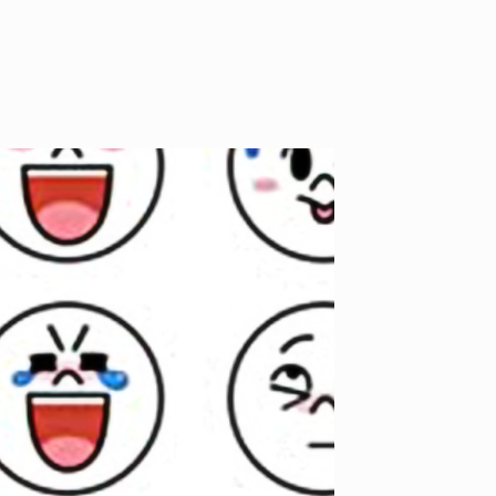
ID
VOICE
IZURU NAGAHARA / 永原依弦
TONY
2026.08.05
2026.08