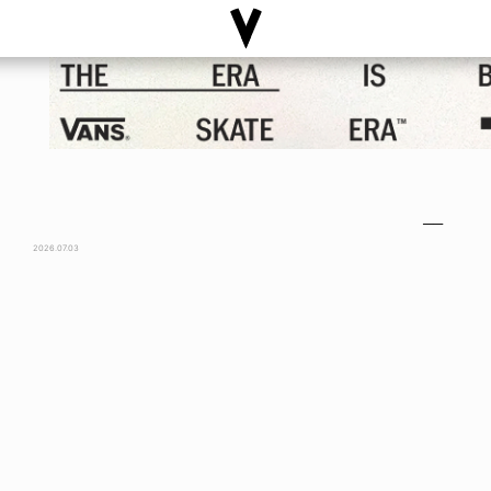
──
2026.07.03