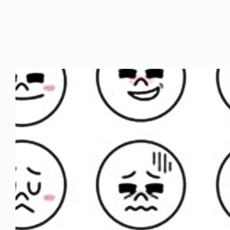
ICE OF FREEDOM
VOICE OF FREEDOM
NY ALVA (ENGLISH)
AKIRA OZAWA / 尾澤 彰
6.08.07
2021.09.02