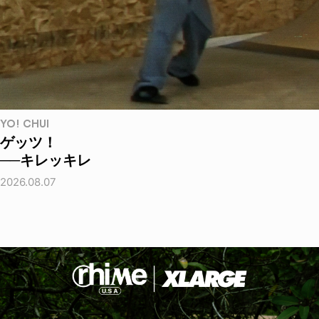
YO! CHUI
ゲッツ！
──キレッキレ
2026.08.07