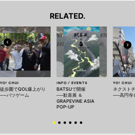
RELATED.
YO! CHUI
INFO / EVENTS
YO! CHUI
徒歩圏でQOL爆上がり
BATSUで開催
ネクスト
──バツゲーム
──歓喜展 ＆
──高円寺
GRAPEVINE ASIA
POP-UP