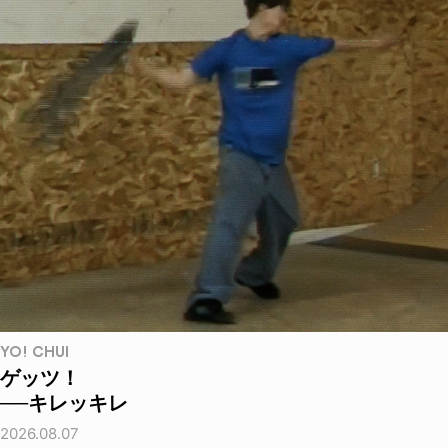
YO! CHUI
ゲッツ！
──キレッキレ
2026.08.07