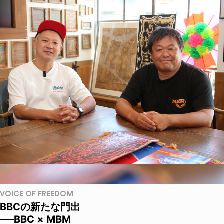
VOICE OF FREEDOM
BBCの新たな門出
──BBC × MBM