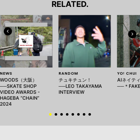
RELATED.
NEWS
RANDOM
YO! CHUI
WOODS（大阪）
チュキチュン！
AIネイテ
──SKATE SHOP
──LEO TAKAYAMA
──＊FAK
VIDEO AWARDS -
INTERVIEW
HAGEBA “CHAIN”
2024