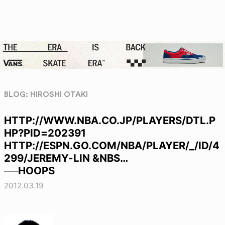
BLOG: HIROSHI OTAKI
HTTP://WWW.NBA.CO.JP/PLAYERS/DTL.P
HP?PID=202391
HTTP://ESPN.GO.COM/NBA/PLAYER/_/ID/4
299/JEREMY-LIN &NBS…
──HOOPS
2012.03.19