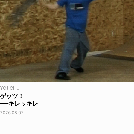
YO! CHUI
ゲッツ！
──キレッキレ
2026.08.07