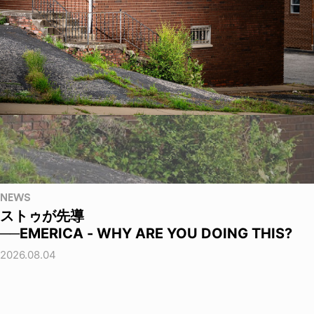
NEWS
ストゥが先導
──EMERICA - WHY ARE YOU DOING THIS?
2026.08.04