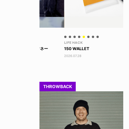
LIFE HACK
LI
 ビッグマネー
150 WALLET
LI
2026.07.28
202
THROWBACK