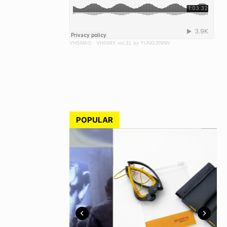
VHSMAG
·
VHSMIX vol.31 by YUNGJINNN
POPULAR