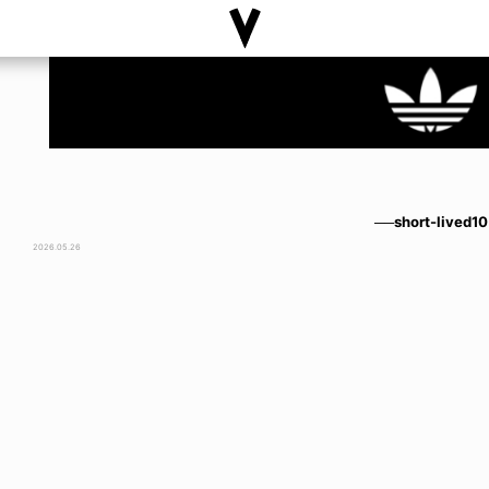
──short-lived10
2026.05.26