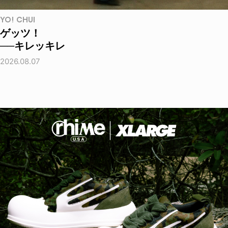
YO! CHUI
ゲッツ！
──キレッキレ
2026.08.07