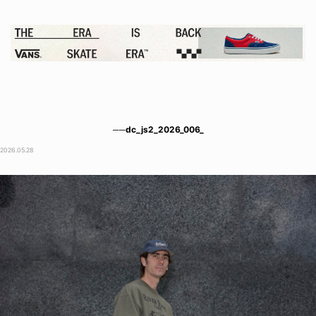
──dc_js2_2026_006_
2026.05.28