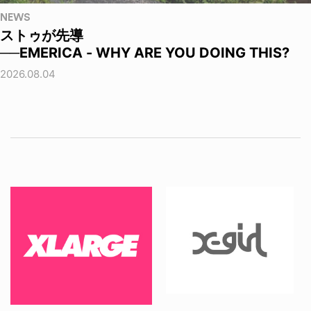
NEWS
ストゥが先導
──EMERICA - WHY ARE YOU DOING THIS?
2026.08.04