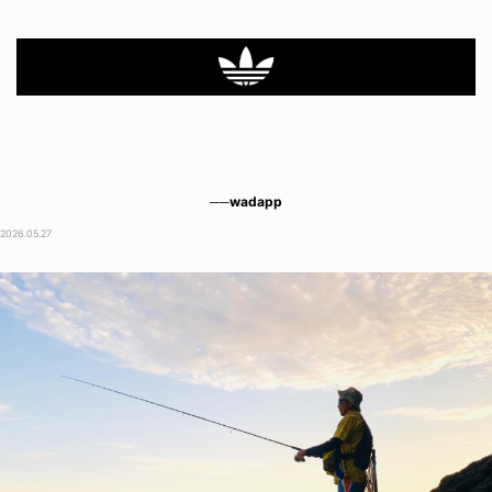
──wadapp
2026.05.27