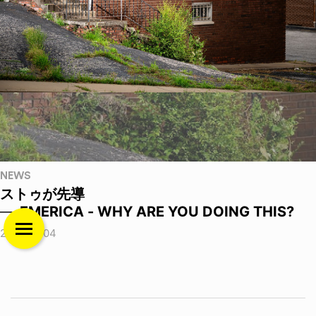
NEWS
ストゥが先導
──EMERICA - WHY ARE YOU DOING THIS?
2026.08.04