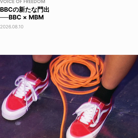
VOICE OF FREEDOM
BBCの新たな門出
──BBC × MBM
2026.08.10