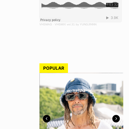
VHSMAG
·
VHSMIX vol.31 by YUNGJINNN
POPULAR