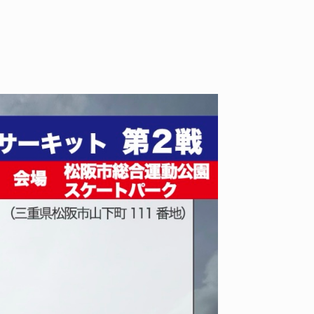
VOICE OF FREEDOM
RAND
AKIRA OZAWA / 尾澤 彰
WAFF
2026.08
2021.09.02