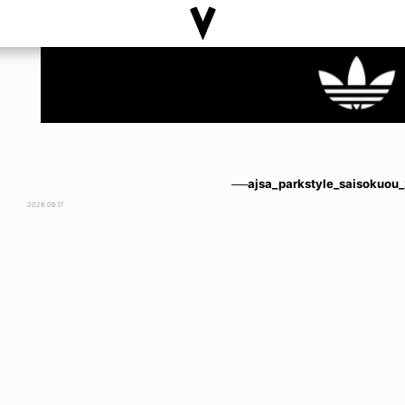
──ajsa_parkstyle_saisokuou
2026.06.17