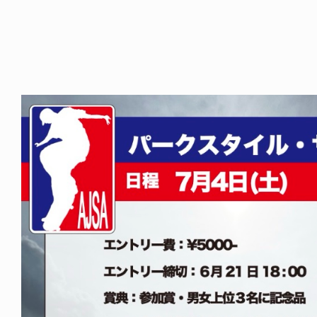
ODUCTS
PRODUCTS
ARGE × NEW ERA
XLARGE × RHIME
5.06.14
2026.08.07