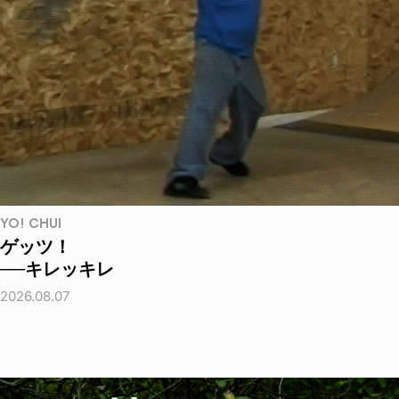
YO! CHUI
ゲッツ！
──キレッキレ
2026.08.07