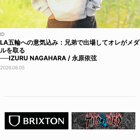
ID
LA五輪への意気込み：兄弟で出場してオレがメダ
ルを取る
──IZURU NAGAHARA / 永原依弦
2026.08.05