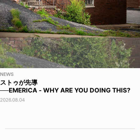
NEWS
ストゥが先導
──EMERICA - WHY ARE YOU DOING THIS?
2026.08.04