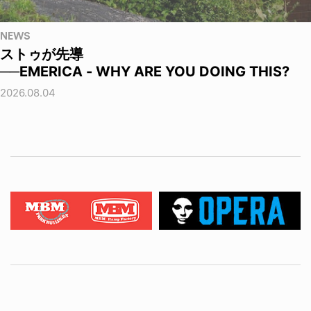
NEWS
ストゥが先導
──EMERICA - WHY ARE YOU DOING THIS?
2026.08.04