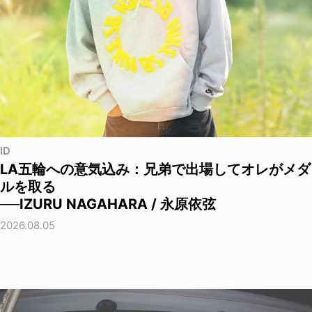
ID
LA五輪への意気込み：兄弟で出場してオレがメダ
ルを取る
──IZURU NAGAHARA / 永原依弦
2026.08.05