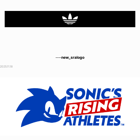
──new_sralogo
2025.11.18