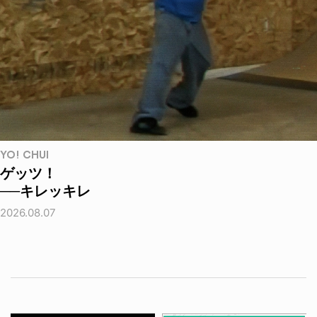
YO! CHUI
ゲッツ！
──キレッキレ
2026.08.07