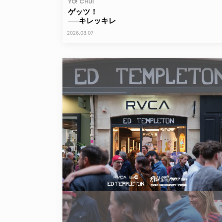
YO! CHUI
ゲッツ！
──キレッキレ
2026.08.07