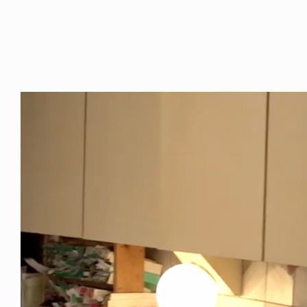
NDOM
VOICE OF FREEDOM
NOSAUR JR.
AKIRA OZAWA / 尾澤 彰
6.08.06
2021.09.02