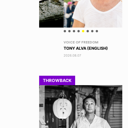
VOICE OF FREEDOM
RA
TONY ALVA (ENGLISH)
DI
2026.08.07
202
THROWBACK