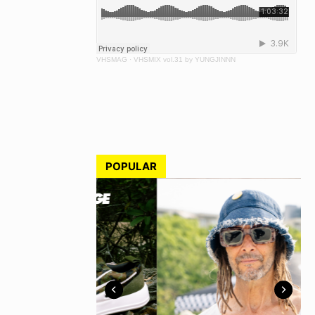
VHSMAG
·
VHSMIX vol.31 by YUNGJINNN
POPULAR