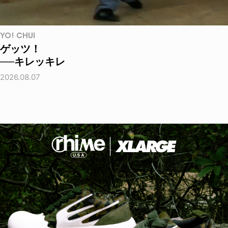
YO! CHUI
ゲッツ！
──キレッキレ
2026.08.07