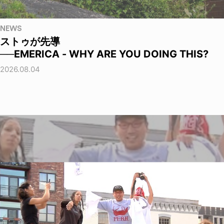
NEWS
ストゥが先導
──EMERICA - WHY ARE YOU DOING THIS?
2026.08.04