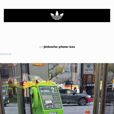
──jimbocho-phone-box
2025.12.09