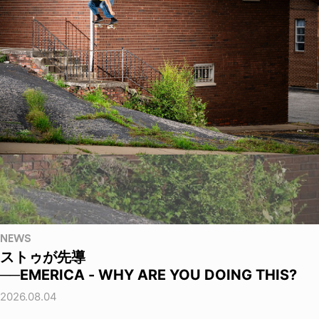
NEWS
ストゥが先導
──EMERICA - WHY ARE YOU DOING THIS?
2026.08.04