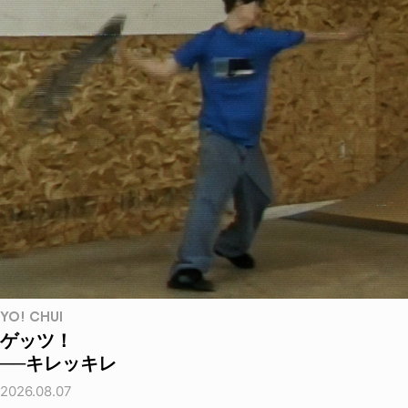
YO! CHUI
ゲッツ！
──キレッキレ
2026.08.07