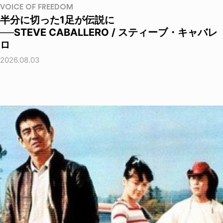
VOICE OF FREEDOM
半分に切った1足が伝説に
──STEVE CABALLERO / スティーブ・キャバレ
ロ
2026.08.03