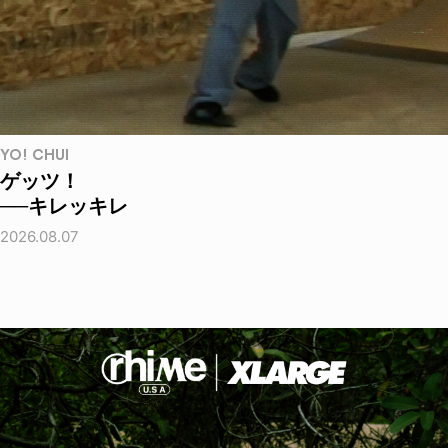
YO! CHUI
ゲッツ！
──キレッキレ
2026.08.07