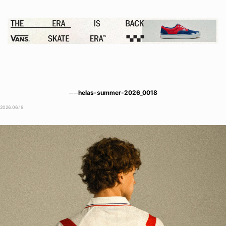
──helas-summer-2026_0018
2026.06.19