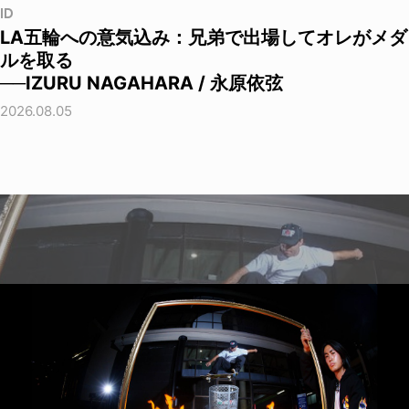
ID
LA五輪への意気込み：兄弟で出場してオレがメダ
ルを取る
──IZURU NAGAHARA / 永原依弦
2026.08.05