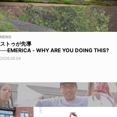
NEWS
ストゥが先導
──EMERICA - WHY ARE YOU DOING THIS?
2026.08.04