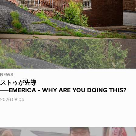
NEWS
ストゥが先導
──EMERICA - WHY ARE YOU DOING THIS?
2026.08.04