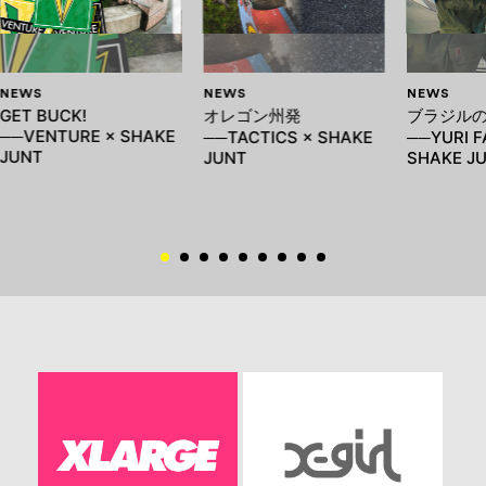
NEWS
NEWS
NEWS
GET BUCK!
オレゴン州発
ブラジル
──VENTURE × SHAKE
──TACTICS × SHAKE
──YURI F
JUNT
JUNT
SHAKE J