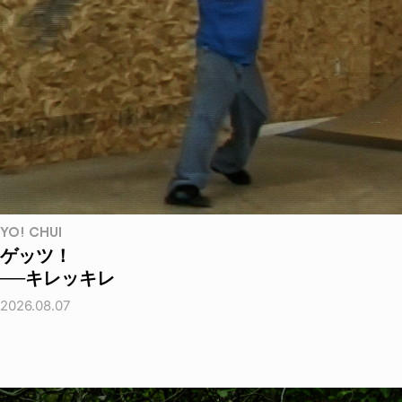
YO! CHUI
ゲッツ！
──キレッキレ
2026.08.07