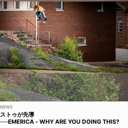
NEWS
ストゥが先導
──EMERICA - WHY ARE YOU DOING THIS?