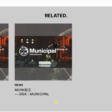
RELATED.
NEWS
MUNI復活
──DGK - MUNICIPAL