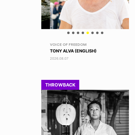
VOICE OF FREEDOM
RA
TONY ALVA (ENGLISH)
DI
2026.08.07
202
THROWBACK