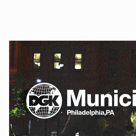
NDOM
VOICE OF FREEDOM
NOSAUR JR.
AKIRA OZAWA / 尾澤 彰
6.08.06
2021.09.02