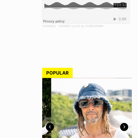
VHSMAG
·
VHSMIX vol.31 by YUNGJINNN
POPULAR