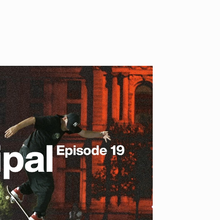
ID
VOICE
IZURU NAGAHARA / 永原依弦
TONY
2026.08.05
2026.08