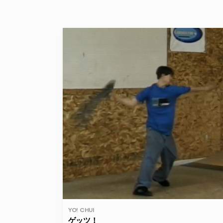
YO! CHUI
ゲッツ！