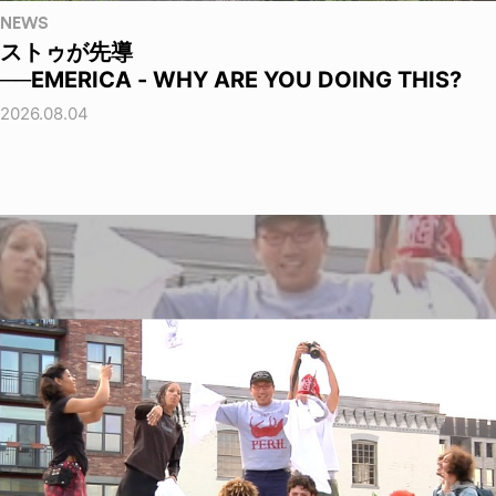
NEWS
ストゥが先導
──EMERICA - WHY ARE YOU DOING THIS?
2026.08.04