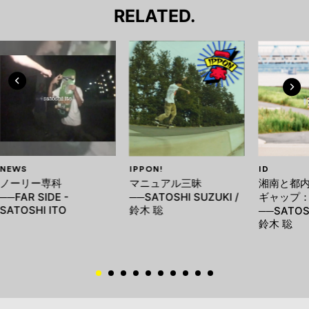
RELATED.
NEWS
IPPON!
ID
ノーリー専科
マニュアル三昧
湘南と都
──FAR SIDE -
──SATOSHI SUZUKI /
ギャップ
SATOSHI ITO
鈴木 聡
──SATOSH
鈴木 聡