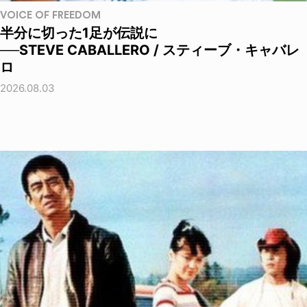
VOICE OF FREEDOM
半分に切った1足が伝説に
──STEVE CABALLERO / スティーブ・キャバレ
ロ
2026.08.03