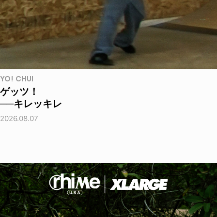
YO! CHUI
ゲッツ！
──キレッキレ
2026.08.07