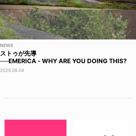
NEWS
ストゥが先導
──EMERICA - WHY ARE YOU DOING THIS?
2026.08.04