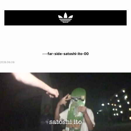
──far-side-satoshi-ito-00
2026.06.08