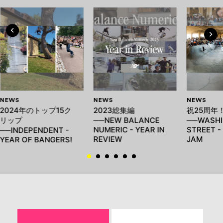
NEWS
NEWS
NEWS
2024年のトップ15ク
2023総集編
祝25周年
リップ
──NEW BALANCE
──WASH
NUMERIC - YEAR IN
STREET -
──INDEPENDENT -
REVIEW
JAM
YEAR OF BANGERS!