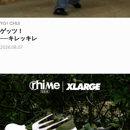
YO! CHUI
ゲッツ！
──キレッキレ
2026.08.07