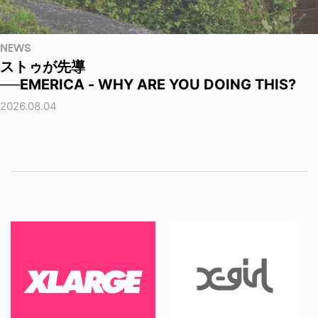
NEWS
ストゥが先導
──EMERICA - WHY ARE YOU DOING THIS?
2026.08.04