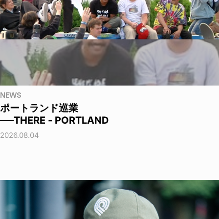
NEWS
ポートランド巡業
──THERE - PORTLAND
2026.08.04