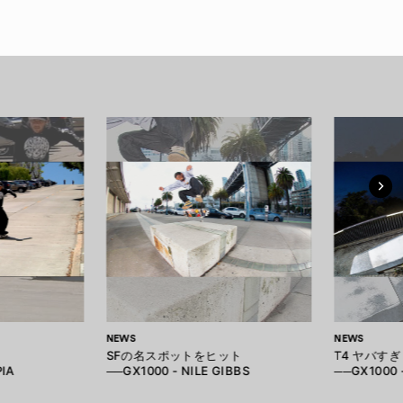
NEWS
NEWS
SFの名スポットをヒット
T4 ヤバすぎ
PIA
──GX1000 - NILE GIBBS
──GX1000 