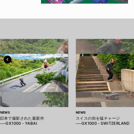
NEWS
NEWS
日本で撮影された最新作
スイスの街を猛チャージ
──GX1000 - YABAI
──GX1000 - SWITZERLAND