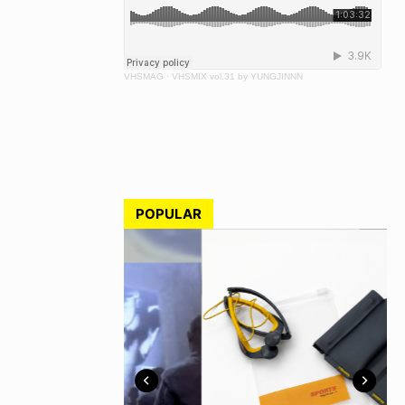
VHSMAG
·
VHSMIX vol.31 by YUNGJINNN
POPULAR