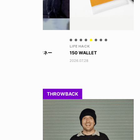
LIFE HACK
LI
 ビッグマネー
150 WALLET
LI
2026.07.28
202
THROWBACK