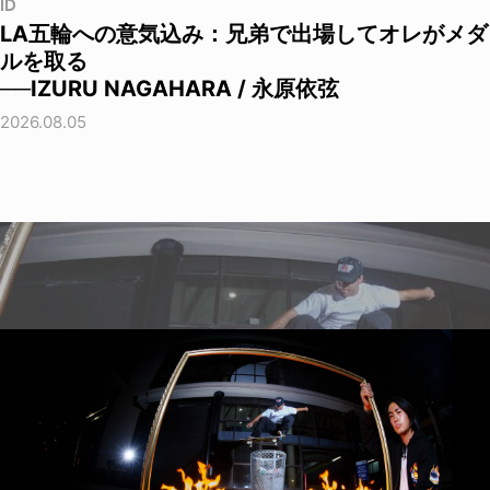
ID
LA五輪への意気込み：兄弟で出場してオレがメダ
ルを取る
──IZURU NAGAHARA / 永原依弦
2026.08.05