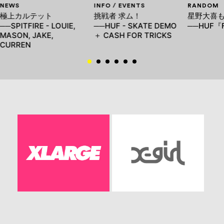
NEWS
INFO / EVENTS
RANDOM
極上カルテット
挑戦者 求ム！
星野大喜
──SPITFIRE - LOUIE,
──HUF - SKATE DEMO
──HUF『
MASON, JAKE,
＋ CASH FOR TRICKS
CURREN