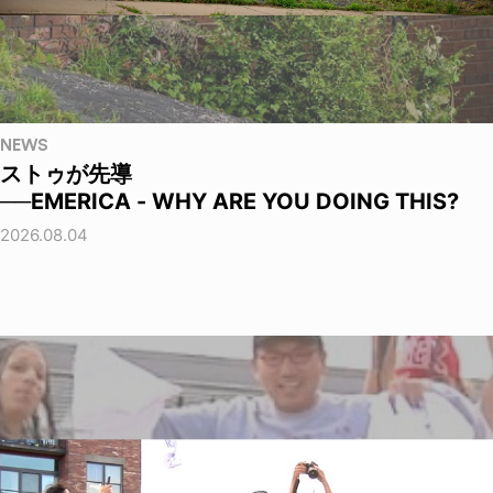
NEWS
ストゥが先導
──EMERICA - WHY ARE YOU DOING THIS?
2026.08.04