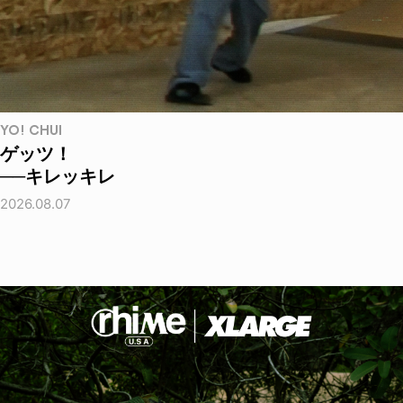
YO! CHUI
ゲッツ！
──キレッキレ
2026.08.07