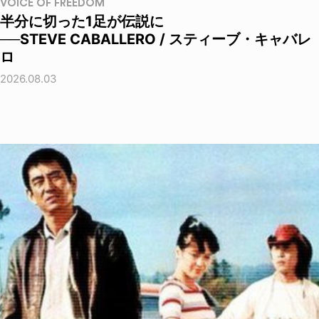
VOICE OF FREEDOM
半分に切った1足が伝説に
──STEVE CABALLERO / スティーブ・キャバレ
ロ
2026.08.03