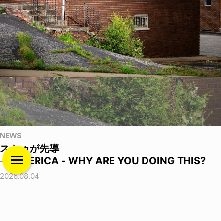
NEWS
ストゥが先導
──EMERICA - WHY ARE YOU DOING THIS?
2026.08.04